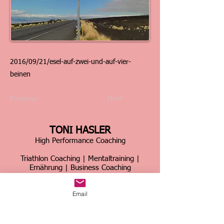
2016/09/21/esel-auf-zwei-und-auf-vier-
beinen
Previous
Next
TONI HASLER
High Performance Coaching
Triathlon Coaching | Mentaltraining |
Ernährung | Business Coaching
Schweiz & international
Email
Über 30 Jahre Erfahrung im Spitzensport &
Business
Home
|
Kontakt
|
Über mich
|
Sportcoaching