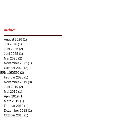
Archive
August 2026
(1)
1 Beitrag
Juli 2026
(1)
1 Beitrag
Juni 2026
(2)
2 Beiträge
Juni 2025
(1)
1 Beitrag
Mai 2025
(2)
2 Beiträge
November 2022
(1)
1 Beitrag
Oktober 2022
(2)
2 Beiträge
ing
|
News
März 2020
(2)
2 Beiträge
Februar 2020
(1)
1 Beitrag
November 2019
(3)
3 Beiträge
Juni 2019
(2)
2 Beiträge
Mai 2019
(1)
1 Beitrag
April 2019
(1)
1 Beitrag
März 2019
(1)
1 Beitrag
Februar 2019
(1)
1 Beitrag
Dezember 2018
(1)
1 Beitrag
Oktober 2018
(1)
1 Beitrag