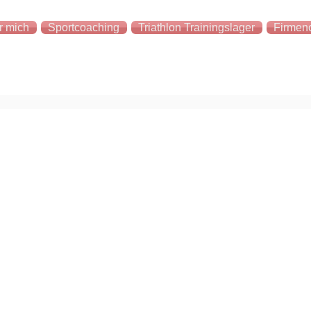
r mich
Sportcoaching
Triathlon Trainingslager
Firmen