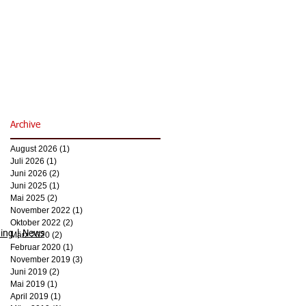
Archive
August 2026
(1)
1 Beitrag
Juli 2026
(1)
1 Beitrag
Juni 2026
(2)
2 Beiträge
Juni 2025
(1)
1 Beitrag
Mai 2025
(2)
2 Beiträge
November 2022
(1)
1 Beitrag
Oktober 2022
(2)
2 Beiträge
ing
|
News
März 2020
(2)
2 Beiträge
Februar 2020
(1)
1 Beitrag
November 2019
(3)
3 Beiträge
Juni 2019
(2)
2 Beiträge
Mai 2019
(1)
1 Beitrag
April 2019
(1)
1 Beitrag