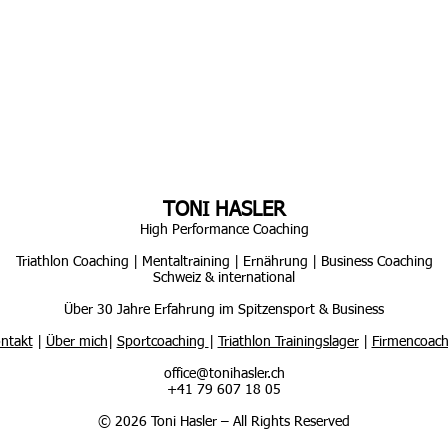
TONI HASLER
High Performance Coaching
Triathlon Coaching | Mentaltraining | Ernährung | Business Coaching
Schweiz & international
Über 30 Jahre Erfahrung im Spitzensport & Business
ntakt
|
Über mich
|
Sportcoaching
|
Triathlon Trainingslager
|
Firmencoach
office@tonihasler.ch
+41 79 607 18 05
© 2026 Toni Hasler – All Rights Reserved